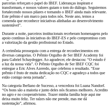
parcerias reforçam o papel do IBEF. Lideranças inspiram e
transformam, e nossos valores guiam o tom do diálogo. Seguiremos
fortalecendo nossos pilares e tornando o IBEF ainda mais relevante.
Este prêmio é um marco para todos nós. Neste ano, temos a
comenda que reconhece iniciativas alinhadas ao desenvolvimento
sustentável”.
Durante a noite, parceiros institucionais receberam homenagens pelo
apoio contínuo às iniciativas do IBEF-ES e pelo compromisso com
a valorização da gestão profissional no Estado.
A cerimônia prosseguiu com a entrega de reconhecimentos em
diversas categorias. O Prêmio Orgulho de Ser IBEF Academy foi
para Gabriel Schaydegger. Ao agradecer, ele destacou: “O estudo é
a luz da nossa vida”. O Prêmio Orgulho de Ser IBEF CQC foi
entregue a Eric Alves Azeredo, que celebrou o resultado. “Esse
prêmio é fruto de muita dedicação no CQC e agradeço a todos que
estão comigo nesta jornada”.
Na categoria Ibefiano de Sucesso, a vencedora foi Luana Nandorf.
“Os bons são a maioria e junto deles nós ficamos melhores. Acredito
no agro e no cooperativismo. Trazer minha família hoje aqui me
deixa muito feliz. Ter raízes não me prende, mas me dá
sustentação”, afirmou.