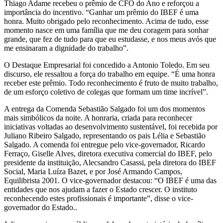
Thiago Adame recebeu o prêmio de CFO do Ano e reforçou a
importância do incentivo. “Ganhar um prêmio do IBEF é uma
honra. Muito obrigado pelo reconhecimento. Acima de tudo, esse
momento nasce em uma família que me deu coragem para sonhar
grande, que fez de tudo para que eu estudasse, e nos meus avós que
me ensinaram a dignidade do trabalho”.
O Destaque Empresarial foi concedido a Antonio Toledo. Em seu
discurso, ele ressaltou a força do trabalho em equipe. “É uma honra
receber este prêmio. Todo reconhecimento é fruto de muito trabalho,
de um esforço coletivo de colegas que formam um time incrível”.
A entrega da Comenda Sebastião Salgado foi um dos momentos
mais simbólicos da noite. A honraria, criada para reconhecer
iniciativas voltadas ao desenvolvimento sustentável, foi recebida por
Juliano Ribeiro Salgado, representando os pais Lélia e Sebastião
Salgado. A comenda foi entregue pelo vice-governador, Ricardo
Ferraço, Giselle Alves, diretora executiva comercial do IBEF, pelo
presidente da instituição, Alecsandro Casassi, pela diretora do IBEF
Social, Maria Luíza Bazet, e por José Armando Campos,
Equilibrista 2001. O vice-governador destacou: “O IBEF é uma das
entidades que nos ajudam a fazer o Estado crescer. O instituto
reconhecendo estes profissionais é importante”, disse o vice-
governador do Estado..