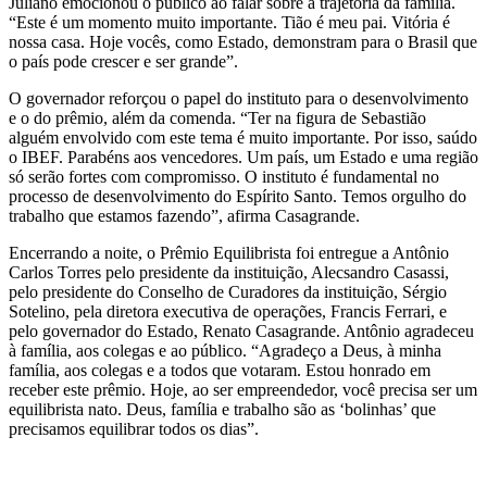
Juliano emocionou o público ao falar sobre a trajetória da família.
“Este é um momento muito importante. Tião é meu pai. Vitória é
nossa casa. Hoje vocês, como Estado, demonstram para o Brasil que
o país pode crescer e ser grande”.
O governador reforçou o papel do instituto para o desenvolvimento
e o do prêmio, além da comenda. “Ter na figura de Sebastião
alguém envolvido com este tema é muito importante. Por isso, saúdo
o IBEF. Parabéns aos vencedores. Um país, um Estado e uma região
só serão fortes com compromisso. O instituto é fundamental no
processo de desenvolvimento do Espírito Santo. Temos orgulho do
trabalho que estamos fazendo”, afirma Casagrande.
Encerrando a noite, o Prêmio Equilibrista foi entregue a Antônio
Carlos Torres pelo presidente da instituição, Alecsandro Casassi,
pelo presidente do Conselho de Curadores da instituição, Sérgio
Sotelino, pela diretora executiva de operações, Francis Ferrari, e
pelo governador do Estado, Renato Casagrande. Antônio agradeceu
à família, aos colegas e ao público. “Agradeço a Deus, à minha
família, aos colegas e a todos que votaram. Estou honrado em
receber este prêmio. Hoje, ao ser empreendedor, você precisa ser um
equilibrista nato. Deus, família e trabalho são as ‘bolinhas’ que
precisamos equilibrar todos os dias”.