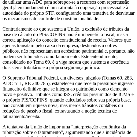
de utilizar uma ADC para sobrepor-se a recursos com repercussão
geral já em andamento é uma afronta à cooperação processual e à
autoridade do próprio STF, configurando uma tentativa de desvirtuar
os mecanismos de controle de constitucionalidade.
Contrariamente ao que sustenta a União, a exclusão de tributos da
base de cálculo do PIS/COFINS não é um benefício fiscal, mas a
correta aplicação do conceito constitucional de receita. Valores que
apenas transitam pelo caixa da empresa, destinados a cofres
públicos, não representam um acréscimo patrimonial e, portanto, não
podem ser tributados como faturamento. Este entendimento,
consolidado no Tema 69, é a viga mestra que sustenta a coerência
do sistema tributário e a própria segurança jurídica.
O Supremo Tribunal Federal, em diversos julgados (Temas 69, 283,
ADC nº 1, RE 240.785), estabeleceu que receita pressupõe ingresso
financeiro definitivo que se integra ao patrimônio como elemento
novo e positivo. Tributos como ISS, créditos presumidos de ICMS e
o próprio PIS/COFINS, quando calculados sobre sua própria base,
não constituem riqueza nova, mas meros trânsitos contábeis ou
reduções de passivo fiscal, extravasando a noção técnica de
faturamento/receita.
A tentativa da União de impor uma “interpretação econômica da
tributação sobre o faturamento”, argumentando que a incidência de