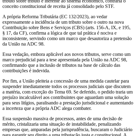
tributo sobre tributo é inerente ao sistema econômico, contraria o
conceito constitucional de receita já consolidado pelo STF.
A própria Reforma Tributária (EC 132/2023), ao vedar
expressamente a incidência de um tributo sobre o outro na nova
Contribuição sobre Bens e Serviços (CBS) (arts. 156-A, IX, e 195,
§ 17, da CF), confirma a lógica de que tal prática é nociva e
inconsistente, servindo como um marco que desautoriza a pretensão
da União na ADC 98.
Essa vedação, embora aplicável aos novos tributos, serve como um
marco prejudicial para a tese apresentada pela União na ADC 98,
confirmando que a inclusão de tributos na base de cálculo das
contribuições é indevida.
Por fim, a União pleiteia a concessão de uma medida cautelar para
suspender imediatamente todos os processos judiciais que discutem
a matéria, com exceção do Tema 69. Se deferido, o pedido traria um
prejuízo incalculável aos contribuintes que aguardam uma solução
para seus litígios, paralisando a prestação jurisdicional e aumentando
a incerteza que a própria ADC alega combater.
Essa suspensão massiva de processos, antes de uma decisão de
mérito, cristalizaria uma situação de instabilidade, penalizando
empresas que, amparadas pela jurisprudência, buscaram o Judiciário
para garantir seu direito a uma tributação justa e constitucional. A