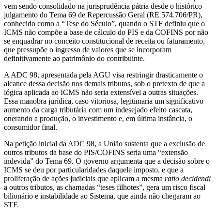
vem sendo consolidado na jurisprudência pátria desde o histórico
julgamento do Tema 69 de Repercussão Geral (RE 574.706/PR),
conhecido como a “Tese do Século”, quando o STF definiu que o
ICMS não compõe a base de cálculo do PIS e da COFINS por não
se enquadrar no conceito constitucional de receita ou faturamento,
que pressupõe o ingresso de valores que se incorporam
definitivamente ao patrimônio do contribuinte.
A ADC 98, apresentada pela AGU visa restringir drasticamente o
alcance dessa decisão nos demais tributos, sob o pretexto de que a
lógica aplicada ao ICMS não seria extensível a outras situações.
Essa manobra jurídica, caso vitoriosa, legitimaria um significativo
aumento da carga tributária com um indesejado efeito cascata,
onerando a produção, o investimento e, em última instância, o
consumidor final.
Na petição inicial da ADC 98, a União sustenta que a exclusão de
outros tributos da base do PIS/COFINS seria uma “extensão
indevida” do Tema 69. O governo argumenta que a decisão sobre o
ICMS se deu por particularidades daquele imposto, e que a
proliferação de ações judiciais que aplicam a mesma
ratio decidendi
a outros tributos, as chamadas “teses filhotes”, gera um risco fiscal
bilionário e instabilidade ao Sistema, que ainda não chegaram ao
STF.