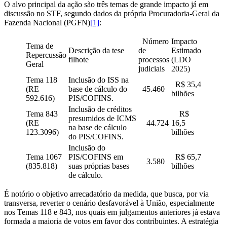
O alvo principal da ação são três temas de grande impacto já em
discussão no STF, segundo dados da própria Procuradoria-Geral da
Fazenda Nacional (PGFN)
[1]
:
Número
Impacto
Tema de
Descrição da tese
de
Estimado
Repercussão
filhote
processos
(LDO
Geral
judiciais
2025)
Tema 118
Inclusão do ISS na
R$ 35,4
(RE
base de cálculo do
45.460
bilhões
592.616)
PIS/COFINS.
Inclusão de créditos
Tema 843
R$
presumidos de ICMS
(RE
44.724
16,5
na base de cálculo
123.3096)
bilhões
do PIS/COFINS.
Inclusão do
Tema 1067
PIS/COFINS em
R$ 65,7
3.580
(835.818)
suas próprias bases
bilhões
de cálculo.
É notório o objetivo arrecadatório da medida, que busca, por via
transversa, reverter o cenário desfavorável à União, especialmente
nos Temas 118 e 843, nos quais em julgamentos anteriores já estava
formada a maioria de votos em favor dos contribuintes. A estratégia