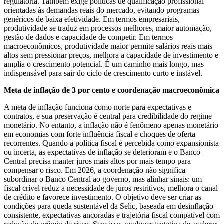
regulatória. Também exige políticas de qualificação profissional
orientadas às demandas reais do mercado, evitando programas
genéricos de baixa efetividade. Em termos empresariais,
produtividade se traduz em processos melhores, maior automação,
gestão de dados e capacidade de competir. Em termos
macroeconômicos, produtividade maior permite salários reais mais
altos sem pressionar preços, melhora a capacidade de investimento e
amplia o crescimento potencial. É um caminho mais longo, mas
indispensável para sair do ciclo de crescimento curto e instável.
Meta de inflação de 3 por cento e coordenação macroeconômica
A meta de inflação funciona como norte para expectativas e
contratos, e sua preservação é central para credibilidade do regime
monetário. No entanto, a inflação não é fenômeno apenas monetário
em economias com forte influência fiscal e choques de oferta
recorrentes. Quando a política fiscal é percebida como expansionista
ou incerta, as expectativas de inflação se deterioram e o Banco
Central precisa manter juros mais altos por mais tempo para
compensar o risco. Em 2026, a coordenação não significa
subordinar o Banco Central ao governo, mas alinhar sinais: um
fiscal crível reduz a necessidade de juros restritivos, melhora o canal
de crédito e favorece investimento. O objetivo deve ser criar as
condições para queda sustentável da Selic, baseada em desinflação
consistente, expectativas ancoradas e trajetória fiscal compatível com