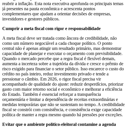
reabrir a inflação. Esta nota executiva aprofunda os principais temas
já presentes na pauta econômica e acrescenta pontos
complementares que ajudam a orientar decisões de empresas,
investidores e gestores públicos.
Cumprir a meta fiscal com rigor e responsabilidade
A meta fiscal deve ser tratada como âncora de credibilidade, não
como um número negociável a cada choque político. O ponto
central não é apenas atingir um resultado primário, mas demonstrar
capacidade de planejar e executar o orçamento com previsibilidade.
Quando o mercado percebe que a regra fiscal é flexível demais,
aumenta a incerteza sobre a trajetória da dívida e cresce o prêmio de
risco exigido para financiar o setor público. Isso encarece o custo do
crédito no país inteiro, reduz investimento privado e tende a
pressionar o câmbio. Em 2026, o rigor fiscal precisa vir
acompanhado de qualidade do ajuste: reduzir desperdícios, priorizar
gasto com maior retorno social e econômico e melhorar a eficiência
do Estado. Também é essencial reforçar a transparência
orçamentária e limitar a dependência de receitas extraordinárias e
medidas temporárias que não se sustentam no tempo. A credibilidade
fiscal se constrói com consistência, e consistência exige capacidade
política de manter a regra mesmo quando há pressões por exceções.
Evitar que o ambiente político-eleitoral contamine a agenda