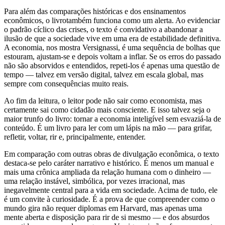
Para além das comparações históricas e dos ensinamentos
econômicos, o livrotambém funciona como um alerta. Ao evidenciar
o padrão cíclico das crises, o texto é convidativo a abandonar a
ilusão de que a sociedade vive em uma era de estabilidade definitiva.
A economia, nos mostra Versignassi, é uma sequência de bolhas que
estouram, ajustam-se e depois voltam a inflar. Se os erros do passado
não são absorvidos e entendidos, repeti-los é apenas uma questão de
tempo — talvez em versão digital, talvez em escala global, mas
sempre com consequências muito reais.
Ao fim da leitura, o leitor pode não sair como economista, mas
certamente sai como cidadão mais consciente. E isso talvez seja o
maior trunfo do livro: tornar a economia inteligível sem esvaziá-la de
conteúdo. É um livro para ler com um lápis na mão — para grifar,
refletir, voltar, rir e, principalmente, entender.
Em comparação com outras obras de divulgação econômica, o texto
destaca-se pelo caráter narrativo e histórico. É menos um manual e
mais uma crônica ampliada da relação humana com o dinheiro —
uma relação instável, simbólica, por vezes irracional, mas
inegavelmente central para a vida em sociedade. Acima de tudo, ele
é um convite à curiosidade. É a prova de que compreender como o
mundo gira não requer diplomas em Harvard, mas apenas uma
mente aberta e disposição para rir de si mesmo — e dos absurdos