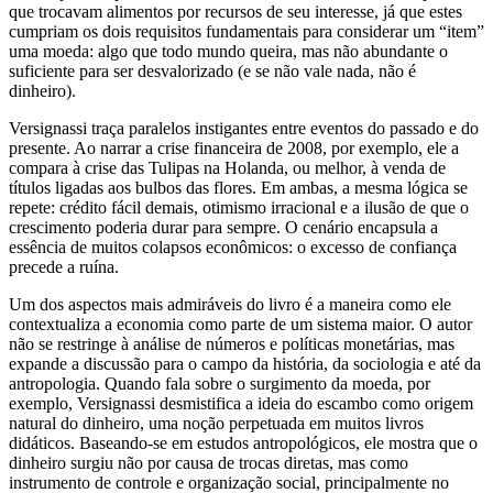
que trocavam alimentos por recursos de seu interesse, já que estes
cumpriam os dois requisitos fundamentais para considerar um “item”
uma moeda: algo que todo mundo queira, mas não abundante o
suficiente para ser desvalorizado (e se não vale nada, não é
dinheiro).
Versignassi traça paralelos instigantes entre eventos do passado e do
presente. Ao narrar a crise financeira de 2008, por exemplo, ele a
compara à crise das Tulipas na Holanda, ou melhor, à venda de
títulos ligadas aos bulbos das flores. Em ambas, a mesma lógica se
repete: crédito fácil demais, otimismo irracional e a ilusão de que o
crescimento poderia durar para sempre. O cenário encapsula a
essência de muitos colapsos econômicos: o excesso de confiança
precede a ruína.
Um dos aspectos mais admiráveis do livro é a maneira como ele
contextualiza a economia como parte de um sistema maior. O autor
não se restringe à análise de números e políticas monetárias, mas
expande a discussão para o campo da história, da sociologia e até da
antropologia. Quando fala sobre o surgimento da moeda, por
exemplo, Versignassi desmistifica a ideia do escambo como origem
natural do dinheiro, uma noção perpetuada em muitos livros
didáticos. Baseando-se em estudos antropológicos, ele mostra que o
dinheiro surgiu não por causa de trocas diretas, mas como
instrumento de controle e organização social, principalmente no