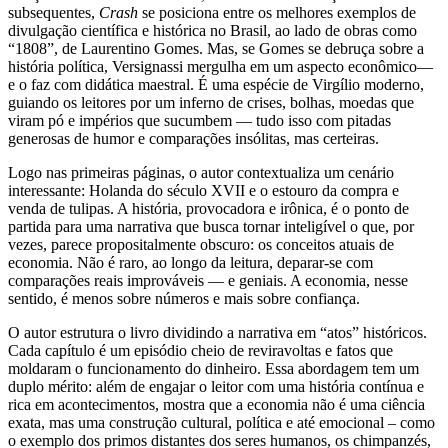
subsequentes,
Crash
se posiciona entre os melhores exemplos de
divulgação científica e histórica no Brasil, ao lado de obras como
“1808”, de Laurentino Gomes. Mas, se Gomes se debruça sobre a
história política, Versignassi mergulha em um aspecto econômico—
e o faz com didática maestral. É uma espécie de Virgílio moderno,
guiando os leitores por um inferno de crises, bolhas, moedas que
viram pó e impérios que sucumbem — tudo isso com pitadas
generosas de humor e comparações insólitas, mas certeiras.
Logo nas primeiras páginas, o autor contextualiza um cenário
interessante: Holanda do século XVII e o estouro da compra e
venda de tulipas. A história, provocadora e irônica, é o ponto de
partida para uma narrativa que busca tornar inteligível o que, por
vezes, parece propositalmente obscuro: os conceitos atuais de
economia. Não é raro, ao longo da leitura, deparar-se com
comparações reais improváveis — e geniais. A economia, nesse
sentido, é menos sobre números e mais sobre confiança.
O autor estrutura o livro dividindo a narrativa em “atos” históricos.
Cada capítulo é um episódio cheio de reviravoltas e fatos que
moldaram o funcionamento do dinheiro. Essa abordagem tem um
duplo mérito: além de engajar o leitor com uma história contínua e
rica em acontecimentos, mostra que a economia não é uma ciência
exata, mas uma construção cultural, política e até emocional – como
o exemplo dos primos distantes dos seres humanos, os chimpanzés,