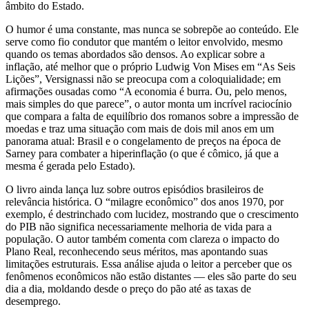
âmbito do Estado.
O humor é uma constante, mas nunca se sobrepõe ao conteúdo. Ele
serve como fio condutor que mantém o leitor envolvido, mesmo
quando os temas abordados são densos. Ao explicar sobre a
inflação, até melhor que o próprio Ludwig Von Mises em “As Seis
Lições”, Versignassi não se preocupa com a coloquialidade; em
afirmações ousadas como “A economia é burra. Ou, pelo menos,
mais simples do que parece”, o autor monta um incrível raciocínio
que compara a falta de equilíbrio dos romanos sobre a impressão de
moedas e traz uma situação com mais de dois mil anos em um
panorama atual: Brasil e o congelamento de preços na época de
Sarney para combater a hiperinflação (o que é cômico, já que a
mesma é gerada pelo Estado).
O livro ainda lança luz sobre outros episódios brasileiros de
relevância histórica. O “milagre econômico” dos anos 1970, por
exemplo, é destrinchado com lucidez, mostrando que o crescimento
do PIB não significa necessariamente melhoria de vida para a
população. O autor também comenta com clareza o impacto do
Plano Real, reconhecendo seus méritos, mas apontando suas
limitações estruturais. Essa análise ajuda o leitor a perceber que os
fenômenos econômicos não estão distantes — eles são parte do seu
dia a dia, moldando desde o preço do pão até as taxas de
desemprego.