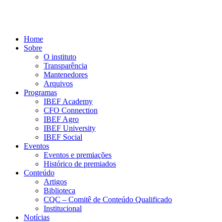
Home
Sobre
O instituto
Transparência
Mantenedores
Arquivos
Programas
IBEF Academy
CFO Connection
IBEF Agro
IBEF University
IBEF Social
Eventos
Eventos e premiações
Histórico de premiados
Conteúdo
Artigos
Biblioteca
CQC – Comitê de Conteúdo Qualificado
Institucional
Notícias