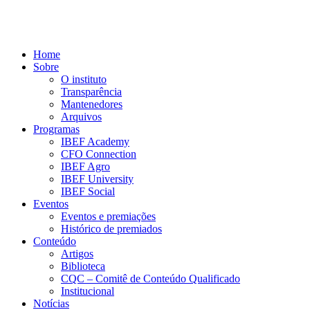
Home
Sobre
O instituto
Transparência
Mantenedores
Arquivos
Programas
IBEF Academy
CFO Connection
IBEF Agro
IBEF University
IBEF Social
Eventos
Eventos e premiações
Histórico de premiados
Conteúdo
Artigos
Biblioteca
CQC – Comitê de Conteúdo Qualificado
Institucional
Notícias