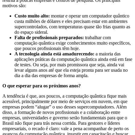
restrita a poucas empresas e centros de pesquisa. Os principais
motivos são:
Custo muito alto:
montar e operar um computador quântico
custa milhões de dólares e eles precisam estar em ambientes
supercontrolados, com temperaturas quase tão frias quanto as
do espaço sideral.
Falta de profissionais preparados:
trabalhar com
computação quântica exige conhecimentos muito específicos,
que poucos profissionais têm hoje.
A tecnologia ainda está amadurecendo:
a maioria das
aplicações práticas da computação quântica ainda está em fase
de testes. Ou seja, por mais promissora que seja, ainda vai
levar alguns anos até que ela esteja pronta para ser usada no
dia a dia das empresas de forma ampla.
O que esperar para os próximos anos?
A tendência é que, aos poucos, a computação quântica fique mais
acessível, principalmente por meio de serviços em nuvem, em que
empresas podem “alugar” o uso desses supercomputadores. Além
disso, a formação de novos profissionais e a colaboração entre
empresas, universidades e governo serão fundamentais para que o
Brasil não fique para trás nessa corrida. Para gestores e líderes
empresariais, o recado é claro: vale a pena acompanhar de perto os
avanços da computação quântica, investir em capacitação e buscar