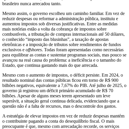
brasileiro nunca arrecadou tanto.
Mesmo assim, o governo escolheu um caminho familiar. Em vez de
reduzir despesas ou reformar a administração pública, instituiu e
aumentou impostos sob diversas justificativas. Entre as medidas
mais notórias estão a volta da cobrança de impostos sobre
combustíveis, a tributação de compras internacionais até 50 dólares,
o conhecido “imposto das blusinhas”, a taxação de apostas
eletrônicas e a imposição de tributos sobre rendimentos de fundos
exclusivos e
offshores
. Todas foram apresentadas como necessárias
para equilibrar as contas e sustentar programas sociais, mas pouco se
avançou na real causa do problema: a ineficiência e o tamanho do
Estado, que continua gastando mais do que arrecada.
Mesmo com o aumento de impostos, o déficit persiste. Em 2024, o
resultado nominal das contas públicas ficou em torno de R$ 900
bilhões negativos, equivalente a 7,67% do PIB. Até julho de 2025, o
governo já registrou um déficit primário acumulado de R$ 70
bilhões. Apesar de alguns meses terem apresentado um leve
superávit, a situação geral continua delicada, evidenciando que a
questão não é a falta de recursos, mas o descontrole dos gastos.
A estratégia de elevar impostos em vez de reduzir despesas mantém
o contribuinte pagando a conta do desequilíbrio fiscal. O mais
preocupante é que, mesmo com arrecadação recorde, os serviços