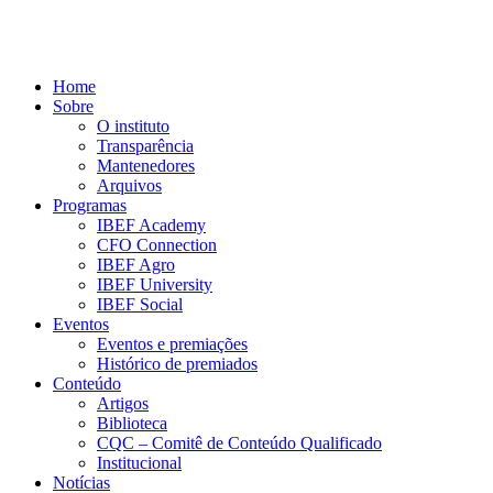
Home
Sobre
O instituto
Transparência
Mantenedores
Arquivos
Programas
IBEF Academy
CFO Connection
IBEF Agro
IBEF University
IBEF Social
Eventos
Eventos e premiações
Histórico de premiados
Conteúdo
Artigos
Biblioteca
CQC – Comitê de Conteúdo Qualificado
Institucional
Notícias