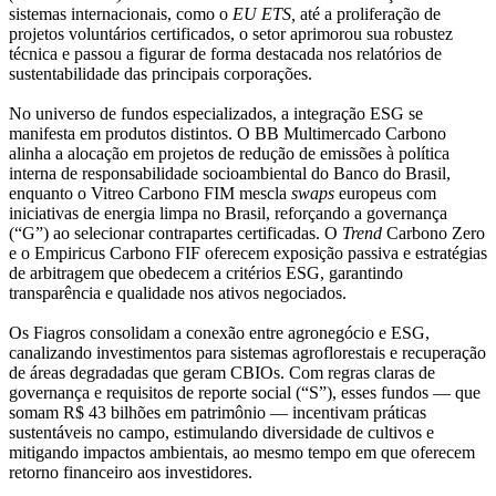
sistemas internacionais, como o
EU ETS,
até a proliferação de
projetos voluntários certificados, o setor aprimorou sua robustez
técnica e passou a figurar de forma destacada nos relatórios de
sustentabilidade das principais corporações.
No universo de fundos especializados, a integração ESG se
manifesta em produtos distintos. O BB Multimercado Carbono
alinha a alocação em projetos de redução de emissões à política
interna de responsabilidade socioambiental do Banco do Brasil,
enquanto o Vitreo Carbono FIM mescla
swaps
europeus com
iniciativas de energia limpa no Brasil, reforçando a governança
(“G”) ao selecionar contrapartes certificadas. O
Trend
Carbono Zero
e o Empiricus Carbono FIF oferecem exposição passiva e estratégias
de arbitragem que obedecem a critérios ESG, garantindo
transparência e qualidade nos ativos negociados.
Os Fiagros consolidam a conexão entre agronegócio e ESG,
canalizando investimentos para sistemas agroflorestais e recuperação
de áreas degradadas que geram CBIOs. Com regras claras de
governança e requisitos de reporte social (“S”), esses fundos — que
somam R$ 43 bilhões em patrimônio — incentivam práticas
sustentáveis no campo, estimulando diversidade de cultivos e
mitigando impactos ambientais, ao mesmo tempo em que oferecem
retorno financeiro aos investidores.